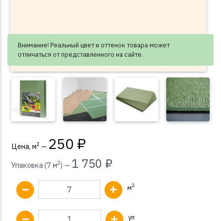
Внимание! Реальный цвет и оттенок товара может
отличаться от представленного на сайте.
250 ₽
2
Цена, м
—
1 750 ₽
2
Упаковка (7 м
) —
2
м
уп