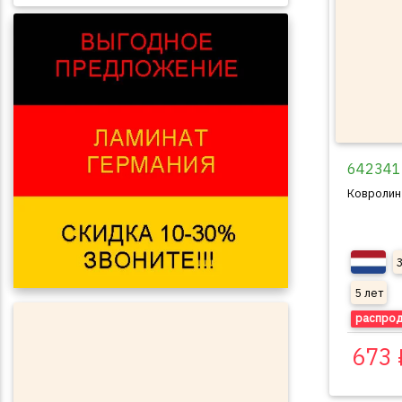
642341 
Ковролин
5 лет
распро
673