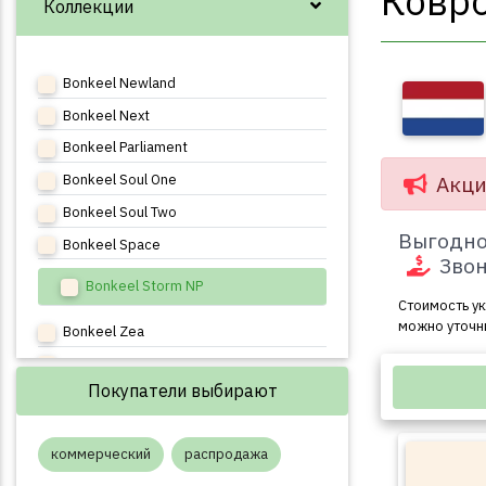
Ковро
Коллекции
Bonkeel Newland
Bonkeel Next
Bonkeel Parliament
Акци
Bonkeel Soul One
Bonkeel Soul Two
Выгодно
Bonkeel Space
Звон
Bonkeel Storm NP
Стоимость ук
можно уточн
Bonkeel Zea
Bonkeel Zephyr
Покупатели выбирают
Bonkeel Zest
Bonkeel Zodiak
коммерческий
распродажа