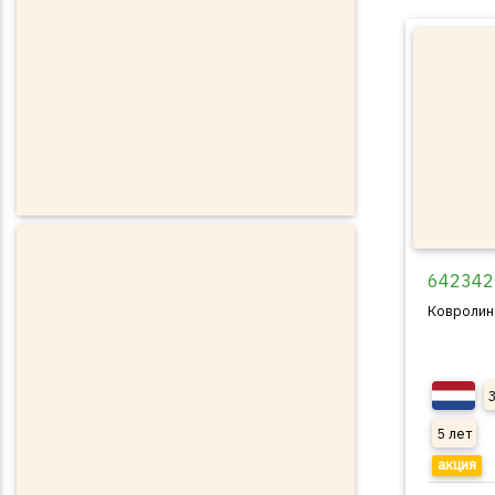
642342
Ковролин
5 лет
акция