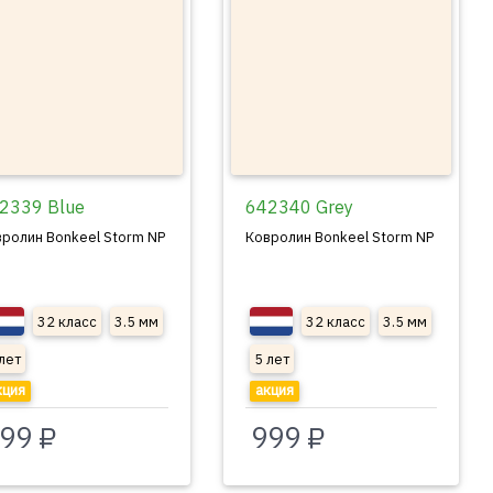
2339 Blue
642340 Grey
ролин Bonkeel Storm NP
Ковролин Bonkeel Storm NP
32 класс
3.5 мм
32 класс
3.5 мм
лет
5 лет
кция
акция
99 ₽
999 ₽