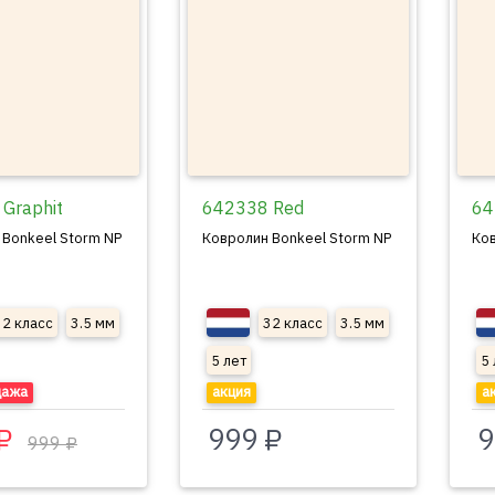
Graphit
642338 Red
64
 Bonkeel Storm NP
Ковролин Bonkeel Storm NP
Ков
32 класс
3.5 мм
32 класс
3.5 мм
5 лет
5 
дажа
акция
а
 ₽
999 ₽
9
999 ₽