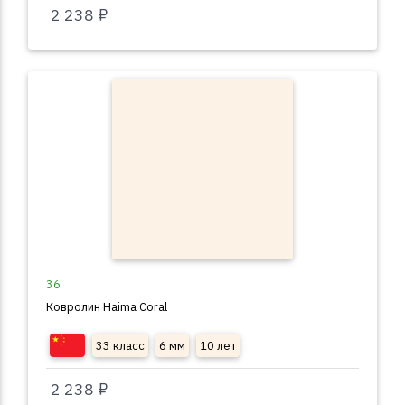
2 238 ₽
36
Ковролин Haima Coral
33 класс
6 мм
10 лет
2 238 ₽