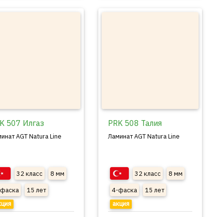
K 507 Илгаз
PRK 508 Талия
инат AGT Natura Line
Ламинат AGT Natura Line
32 класс
8 мм
32 класс
8 мм
-фаска
15 лет
4-фаска
15 лет
кция
акция