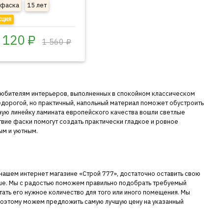
-фаска
15 лет
кция
 120 ₽
1 560 ₽
любителям интерьеров, выполненных в спокойном классическом
едорогой, но практичный, напольный материал поможет обустроить
ную линейку ламината европейского качества вошли светлые
твие фаски помогут создать практически гладкое и ровное
ым и уютным.
ашем интернет магазине «Строй 777», достаточно оставить свою
ыше. Мы с радостью поможем правильно подобрать требуемый
итать его нужное количество для того или иного помещения. Мы
поэтому можем предложить самую лучшую цену на указанный