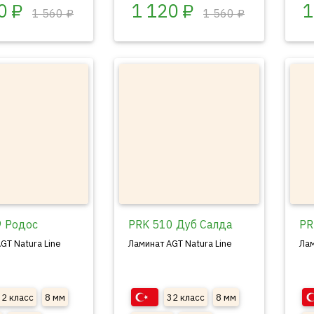
0 ₽
1 120 ₽
1
1 560 ₽
1 560 ₽
9 Родос
PRK 510 Дуб Салда
PR
GT Natura Line
Ламинат AGT Natura Line
Лам
32 класс
8 мм
32 класс
8 мм