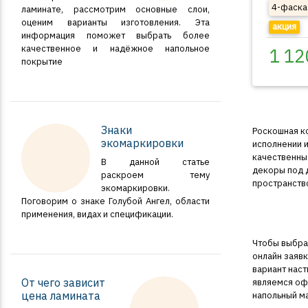
4-фаска
ламинате, рассмотрим основные слои,
оценим варианты изготовления. Эта
акция
информация поможет выбрать более
качественное и надёжное напольное
1 12
покрытие
Знаки
Роскошная к
экомаркировки
исполнении и
качественны
В данной статье
декоры под д
раскроем тему
пространств
экомаркировки.
Поговорим о знаке Голубой Ангел, области
применения, видах и спецификации.
Чтобы выбра
онлайн заяв
вариант наст
От чего зависит
являемся оф
цена ламината
напольный м