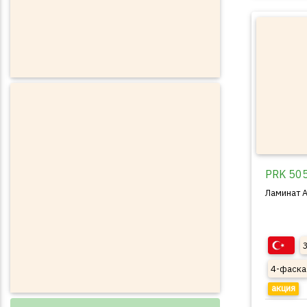
PRK 505
Ламинат A
4-фаска
акция