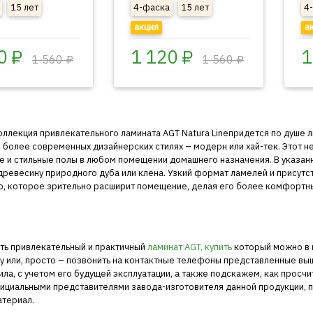
15 лет
4-фаска
15 лет
4
акция
а
0 ₽
1 120 ₽
1
1 560 ₽
1 560 ₽
оллекция привлекательного ламината
AGT Natura Line
придется по душе 
 более современных дизайнерских стилях – модерн или хай-тек. Этот н
е и стильные полы в любом помещении домашнего назначения. В указан
ревесину природного дуба или клена. Узкий формат ламелей и присутс
о, которое зрительно расширит помещение, делая его более комфортн
ть привлекательный и практичный
ламинат AGT, купить
который можно в н
ку или, просто – позвонить на контактные телефоны представленные в
ила, с учетом его будущей эксплуатации, а также подскажем, как просч
ициальными представителями завода-изготовителя данной продукции, 
атериал.