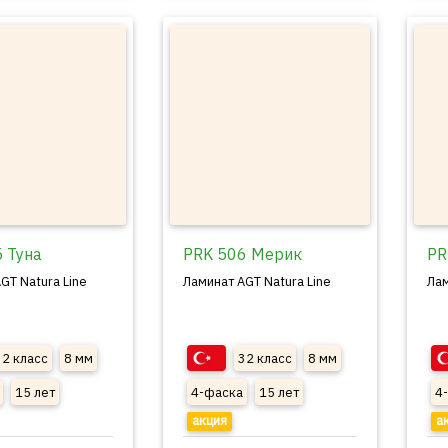
 Туна
PRK 506 Мерик
PR
GT Natura Line
Ламинат AGT Natura Line
Лам
32 класс
8 мм
32 класс
8 мм
15 лет
4-фаска
15 лет
4
акция
а