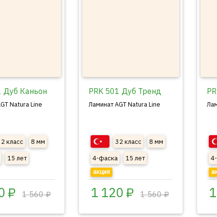
1 Дуб Каньон
PRK 501 Дуб Тренд
PR
GT Natura Line
Ламинат AGT Natura Line
Лам
32 класс
8 мм
32 класс
8 мм
15 лет
4-фаска
15 лет
4
акция
а
0 ₽
1 120 ₽
1
1 560 ₽
1 560 ₽