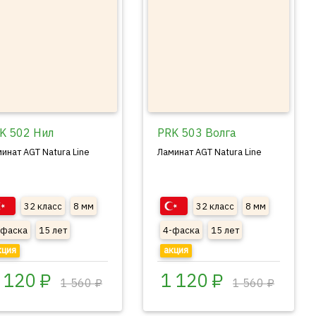
K 502 Нил
PRK 503 Волга
инат AGT Natura Line
Ламинат AGT Natura Line
32 класс
8 мм
32 класс
8 мм
-фаска
15 лет
4-фаска
15 лет
кция
акция
 120 ₽
1 120 ₽
1 560 ₽
1 560 ₽