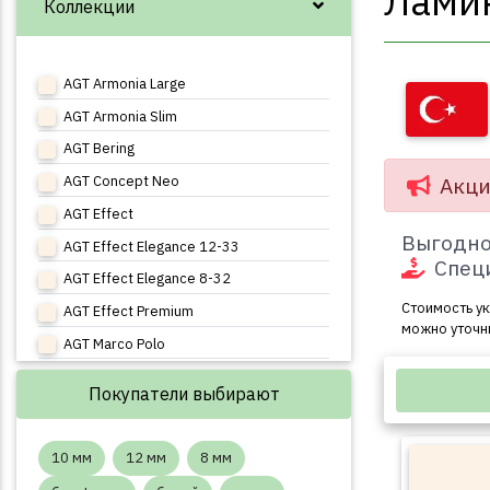
Ламин
Коллекции
AGT Armonia Large
AGT Armonia Slim
AGT Bering
Акци
AGT Concept Neo
AGT Effect
Выгодно
AGT Effect Elegance 12-33
Спец
AGT Effect Elegance 8-32
Стоимость ук
AGT Effect Premium
можно уточн
AGT Marco Polo
AGT Marco Polo Premium
Покупатели выбирают
AGT Natura Line
10 мм
12 мм
8 мм
AGT Natura Select