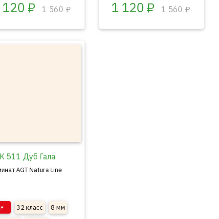
 120 ₽
1 120 ₽
1 560 ₽
1 560 ₽
K 511 Дуб Гала
инат AGT Natura Line
32 класс
8 мм