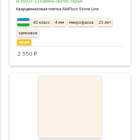
ALX6023-12 Камень светло-серый
Кварцвиниловая плитка AlixFloor Stone Line
43 класс
4 мм
микрофаска
25 лет
замковое
акция
2 550 ₽