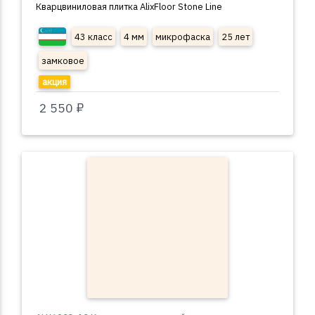
Кварцвиниловая плитка AlixFloor Stone Line
43 класс
4 мм
микрофаска
25 лет
замковое
акция
2 550 ₽