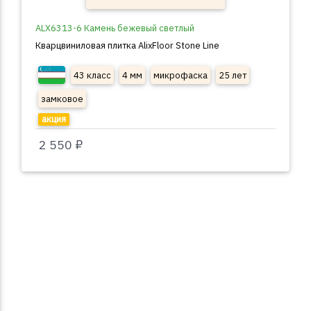
ALX6313-6 Камень бежевый светлый
Кварцвиниловая плитка AlixFloor Stone Line
43 класс
4 мм
микрофаска
25 лет
замковое
акция
2 550 ₽