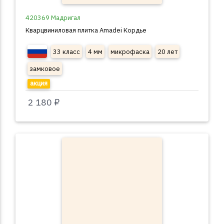
420369 Мадригал
Кварцвиниловая плитка Amadei Кордье
33 класс
4 мм
микрофаска
20 лет
замковое
акция
2 180 ₽