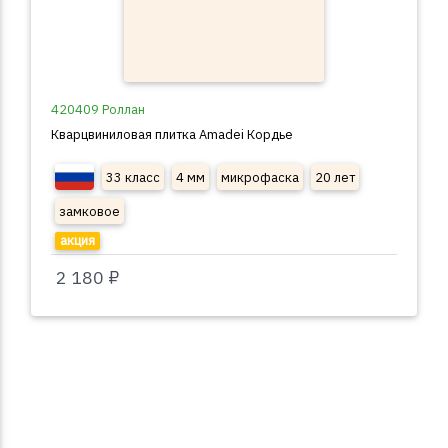
420409 Роллан
Кварцвиниловая плитка Amadei Кордье
33 класс
4 мм
микрофаска
20 лет
замковое
акция
2 180 ₽