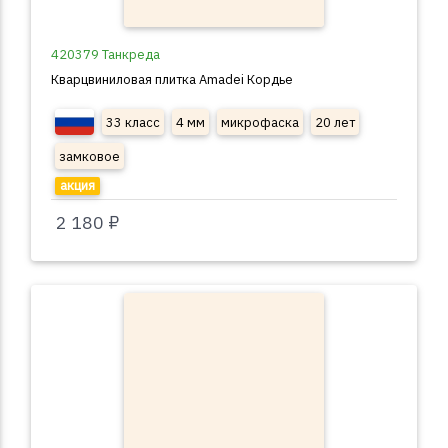
420379 Танкреда
Кварцвиниловая плитка Amadei Кордье
33 класс
4 мм
микрофаска
20 лет
замковое
акция
2 180 ₽