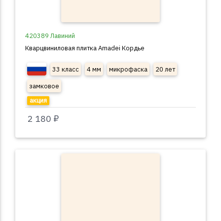
420389 Лавиний
Кварцвиниловая плитка Amadei Кордье
33 класс
4 мм
микрофаска
20 лет
замковое
акция
2 180 ₽