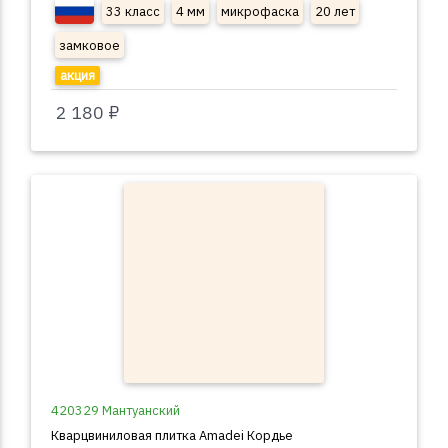
33 класс
4 мм
микрофаска
20 лет
замковое
акция
2 180 ₽
420329 Мантуанский
Кварцвиниловая плитка Amadei Кордье