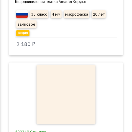
Кварцвиниловая плитка Amadei Кордье
33 класс
4 мм
микрофаска
20 лет
замковое
акция
2 180 ₽
420349 Стриджо