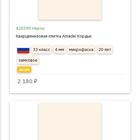
420399 Нерон
Кварцвиниловая плитка Amadei Кордье
33 класс
4 мм
микрофаска
20 лет
замковое
акция
2 180 ₽