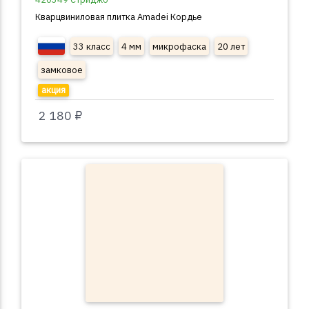
Кварцвиниловая плитка Amadei Кордье
33 класс
4 мм
микрофаска
20 лет
замковое
акция
2 180 ₽