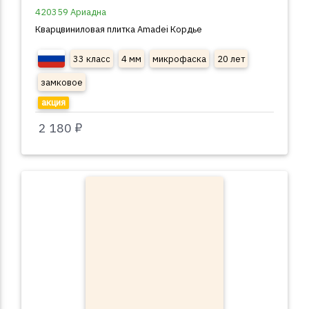
420359 Ариадна
Кварцвиниловая плитка Amadei Кордье
33 класс
4 мм
микрофаска
20 лет
замковое
акция
2 180 ₽