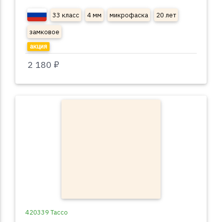
33 класс
4 мм
микрофаска
20 лет
замковое
акция
2 180 ₽
420339 Тассо