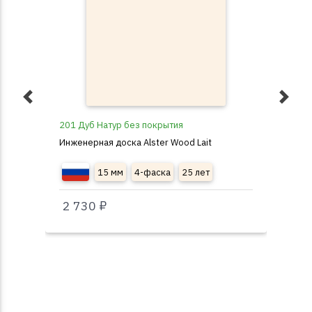
201 Дуб Натур без покрытия
202
Инженерная доска Alster Wood Lait
Инж
15 мм
4-фаска
25 лет
2 730 ₽
2 