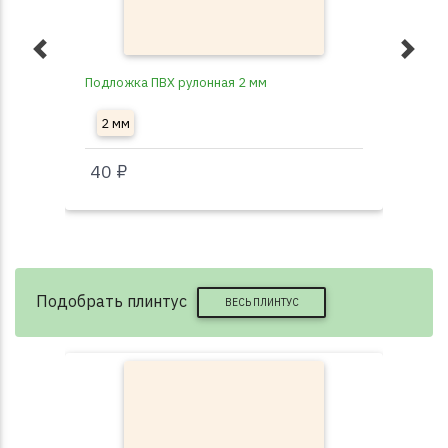
Подложка ПВХ рулонная 2 мм
Под
2 мм
3
40 ₽
40
Подобрать плинтус
ВЕСЬ ПЛИНТУС