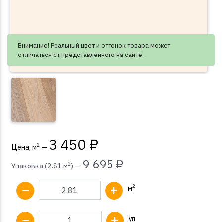
Внимание! Реальный цвет и оттенок товара может
отличаться от представленного на сайте.
3 450 ₽
2
Цена, м
—
9 695 ₽
2
Упаковка (2.81 м
) —
2
м
уп