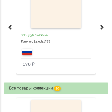
215 Дуб снежный
Кар
Плинтус Lexida Л55
Пли
170 ₽
1 
Все товары коллекции
20