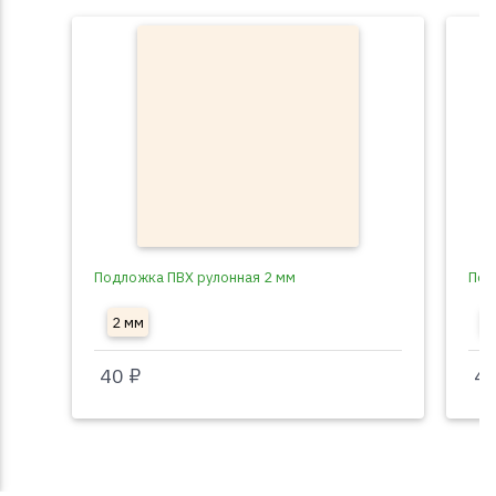
Подложка ПВХ рулонная 2 мм
Под
2 мм
3
40 ₽
40