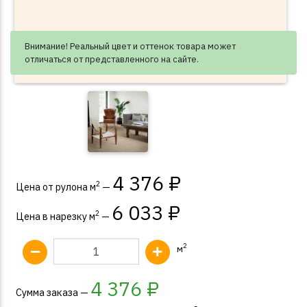
Внимание! Реальный цвет и оттенок товара может
отличаться от представленного на сайте.
4 376 ₽
2
Цена от рулона м
—
6 033 ₽
2
Цена в нарезку м
—
2
м
4 376
₽
Сумма заказа —