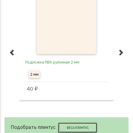
Подложка ПВХ рулонная 2 мм
Под
2 мм
3
40 ₽
40
Подобрать плинтус
ВЕСЬ ПЛИНТУС