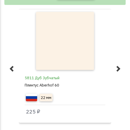
5811 Дуб Зубчатый
003
Плинтус Aberhof 60
Пли
22 мм
225 ₽
це