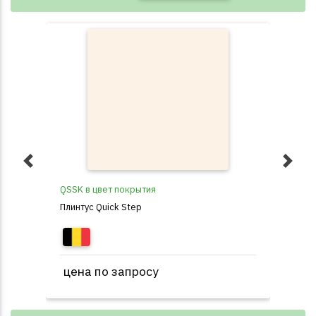
QSSK в цвет покрытия
D10
Плинтус Quick Step
Пли
цена по запросу
1 