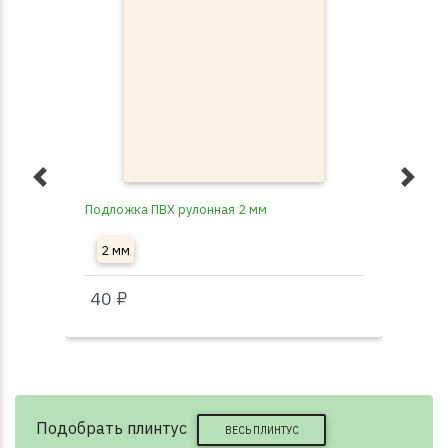
Подложка ПВХ рулонная 2 мм
Под
2 мм
3
40 ₽
40
Подобрать плинтус
ВЕСЬ ПЛИНТУС