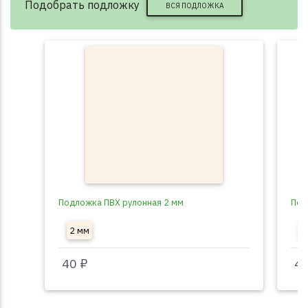
Подобрать подложку
ВСЯ ПОДЛОЖКА
Подложка ПВХ рулонная 2 мм
Под
2 мм
3
40 ₽
40