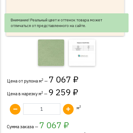
Внимание! Реальный цвет и оттенок товара может
отличаться от представленного на сайте.
7 067 ₽
2
Цена от рулона м
—
9 259 ₽
2
Цена в нарезку м
—
2
м
7 067
₽
Сумма заказа —