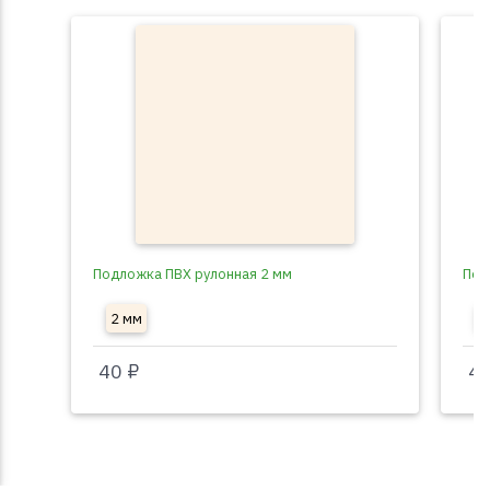
Подложка ПВХ рулонная 2 мм
Под
2 мм
3
40 ₽
40