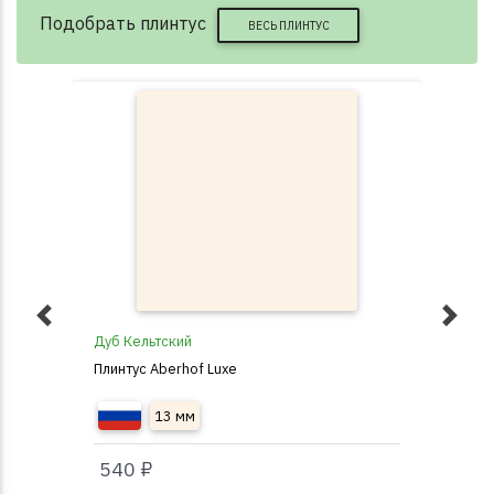
Подобрать плинтус
ВЕСЬ ПЛИНТУС
Дуб Кельтский
D23
Плинтус Aberhof Luxe
Пли
13 мм
540 ₽
74