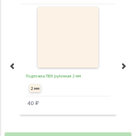
Подложка ПВХ рулонная 2 мм
Под
2 мм
3
40 ₽
40