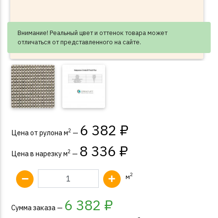
Внимание! Реальный цвет и оттенок товара может
отличаться от представленного на сайте.
6 382 ₽
2
Цена от рулона м
—
8 336 ₽
2
Цена в нарезку м
—
2
м
6 382
₽
Сумма заказа —