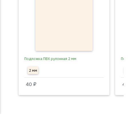
Подложка ПВХ рулонная 2 мм
Под
2 мм
3
40 ₽
40