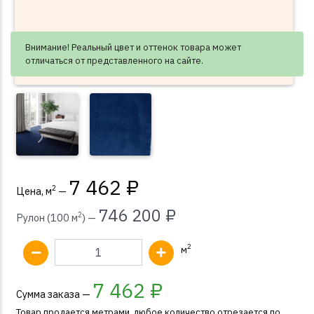
Внимание! Реальный цвет и оттенок товара может
отличаться от представленного на сайте.
7 462 ₽
2
Цена, м
—
746 200 ₽
2
Рулон (100 м
) —
2
м
7 462
₽
Сумма заказа —
Товар продается метрами, любое количество отрезается по