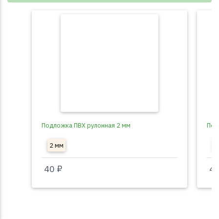
Подложка ПВХ рулонная 2 мм
Под
2 мм
3
40 ₽
40