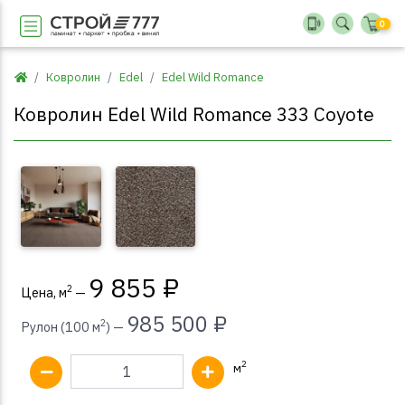
0
Ковролин
Edel
Edel Wild Romance
Внимание! Реальный цвет и оттенок товара может
Ковролин Edel Wild Romance 333 Coyote
отличаться от представленного на сайте.
9 855 ₽
2
Цена, м
—
985 500 ₽
2
Рулон (100 м
) —
2
м