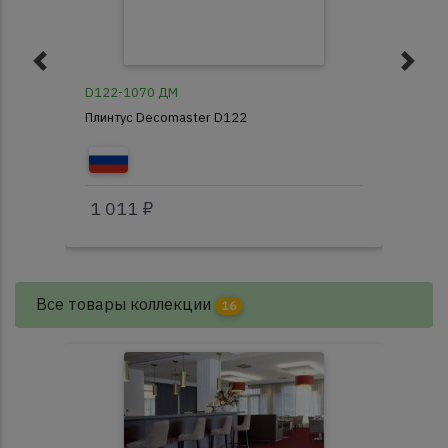
D122-1070 ДМ
В20
Плинтус Decomaster D122
Пли
1 011 ₽
97
Все товары коллекции
16