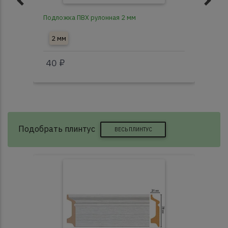
Подложка ПВХ рулонная 2 мм
Под
2 мм
3
40 ₽
40
Подобрать плинтус
ВЕСЬ ПЛИНТУС