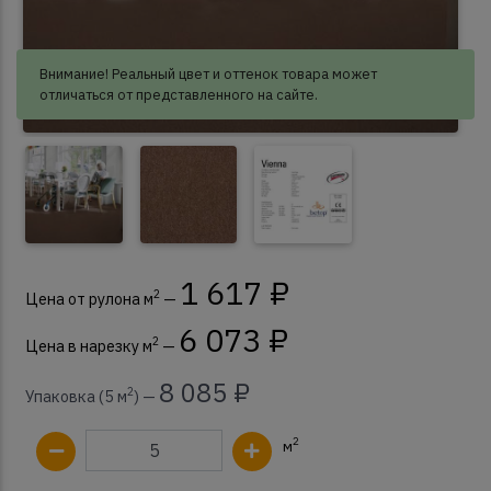
Внимание! Реальный цвет и оттенок товара может
отличаться от представленного на сайте.
1 617 ₽
2
Цена от рулона м
—
6 073 ₽
2
Цена в нарезку м
—
8 085 ₽
2
Упаковка (5 м
) —
2
м