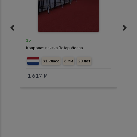
15
42
Ковровая плитка Betap Vienna
Ков
31 класс
6 мм
20 лет
1 617 ₽
1 