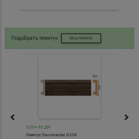
Подобрать плинтус
ВЕСЬ ПЛИНТУС
D234-81 ДМ
233
Плинтус Decomaster D234
Пли