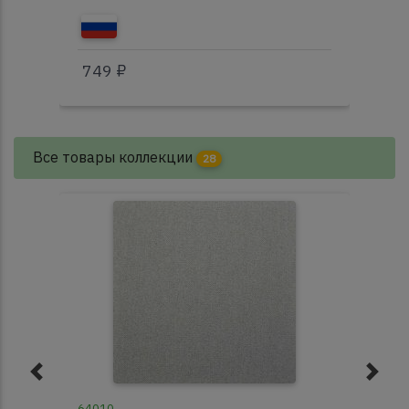
749 ₽
це
Все товары коллекции
28
64010
640