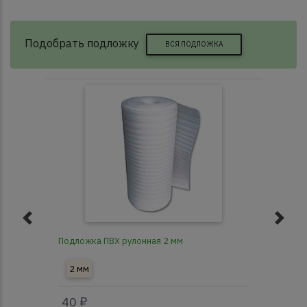
Подобрать подложку
ВСЯ ПОДЛОЖКА
Подложка ПВХ рулонная 2 мм
Под
2 мм
3
40 ₽
40