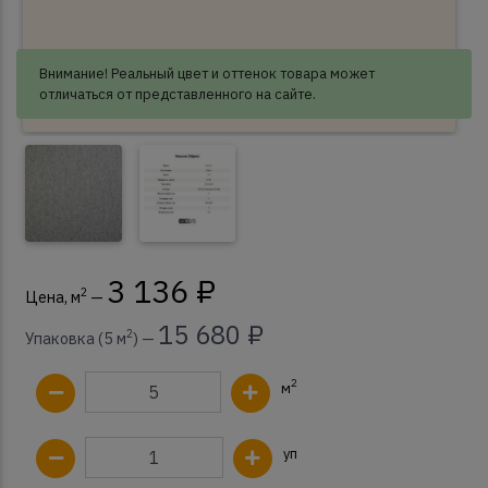
Внимание! Реальный цвет и оттенок товара может
отличаться от представленного на сайте.
3 136 ₽
2
Цена, м
—
15 680 ₽
2
Упаковка (5 м
) —
2
м
уп