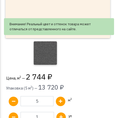
Внимание! Реальный цвет и оттенок товара может
отличаться от представленного на сайте.
2 744 ₽
2
Цена, м
—
13 720 ₽
2
Упаковка (5 м
) —
2
м
уп