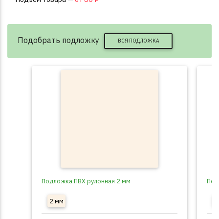
Подобрать подложку
ВСЯ ПОДЛОЖКА
Подложка ПВХ рулонная 2 мм
Под
2 мм
3