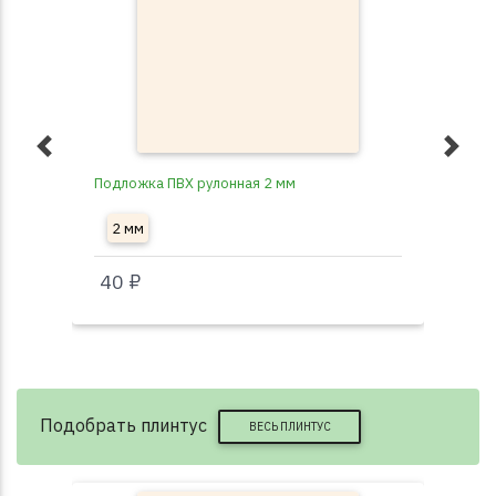
Подложка ПВХ рулонная 2 мм
Под
2 мм
3
40 ₽
40
Подобрать плинтус
ВЕСЬ ПЛИНТУС