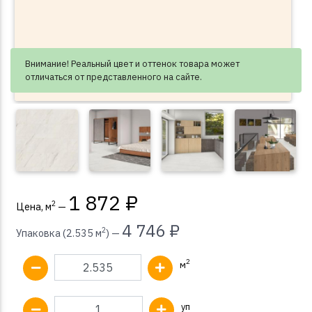
Внимание! Реальный цвет и оттенок товара может
отличаться от представленного на сайте.
1 872 ₽
2
Цена, м
—
4 746 ₽
2
Упаковка (2.535 м
) —
2
м
уп