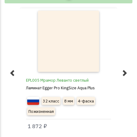
EPL005 Мрамор Леванто светлый
EPL
Ламинат Egger Pro KingSize Aqua Plus
Лами
32 класс
8 мм
4-фаска
Пожизненная
По
1 872 ₽
1 