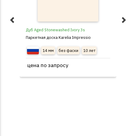
Дуб Aged Stonewashed Ivory 3s
Дуб
Паркетная доска Karelia Impressio
Пар
14 мм
без фаски
10 лет
цена по запросу
це