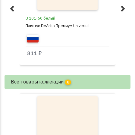
U 101-60 белый
301
Плинтус DeArtio Премиум Universal
Пли
811 ₽
17
Все товары коллекции
8