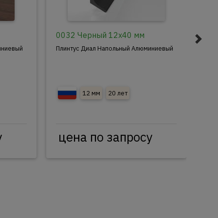
0032 Черный 12x40 мм
00
иниевый
Плинтус Диал Напольный Алюминиевый
Пли
12 мм
20 лет
у
цена по запросу
ц