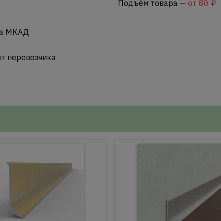
Подъём товара —
от 80 ₽
за МКАД
уг перевозчика