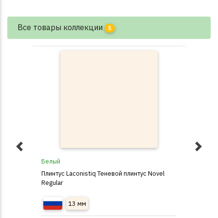
Все товары коллекции
5
Белый
Све
Плинтус Laconistiq Теневой плинтус Novel
Пли
Regular
Reg
13 мм