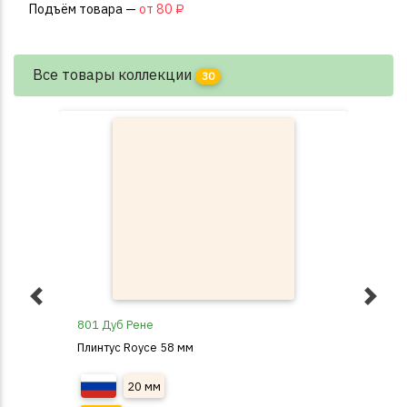
Подъём товара —
от 80 ₽
Все товары коллекции
30
801 Дуб Рене
803
Плинтус Royce 58 мм
Пли
20 мм