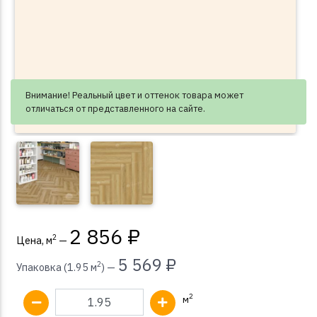
Внимание! Реальный цвет и оттенок товара может
отличаться от представленного на сайте.
2 856 ₽
2
Цена, м
—
5 569 ₽
2
Упаковка (1.95 м
) —
2
м