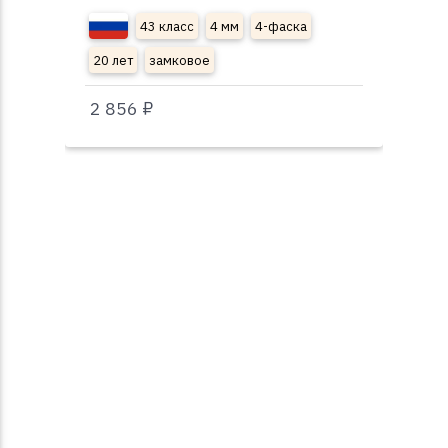
43 класс
4 мм
4-фаска
20 лет
замковое
20
2 856 ₽
2 