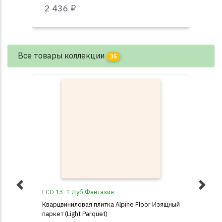
2 436 ₽
97
Все товары коллекции
35
ECO 13-1 Дуб Фантазия
ECO
Кварцвиниловая плитка Alpine Floor Изящный
Ква
паркет (Light Parquet)
парк