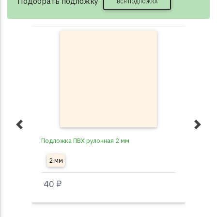
Подобрать подложку
ВСЯ ПОДЛОЖКА
Подложка ПВХ рулонная 2 мм
Под
2 мм
3
40 ₽
40