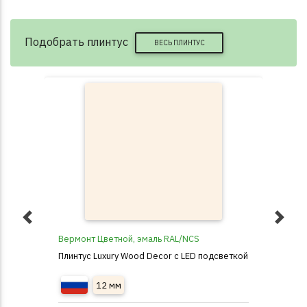
Подобрать плинтус
ВЕСЬ ПЛИНТУС
Вермонт Цветной, эмаль RAL/NCS
B20
Плинтус Luxury Wood Decor c LED подсветкой
Пли
12 мм