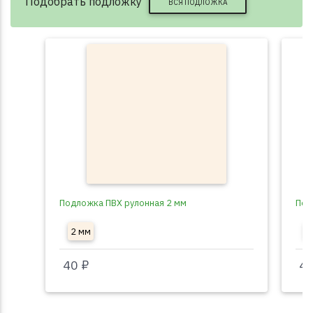
Подобрать подложку
ВСЯ ПОДЛОЖКА
Подложка ПВХ рулонная 2 мм
Под
2 мм
3
40 ₽
40