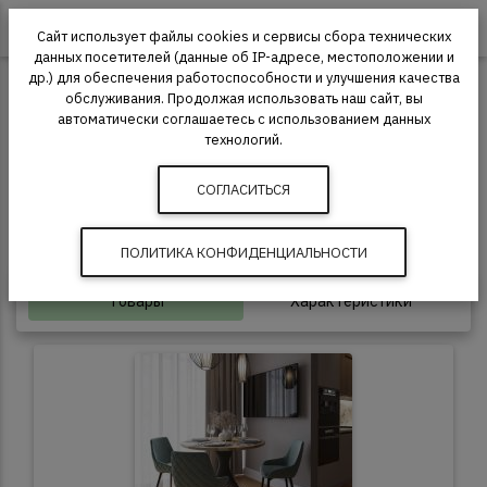
0
Сайт использует файлы cookies и сервисы сбора технических
данных посетителей (данные об IP-адресе, местоположении и
др.) для обеспечения работоспособности и улучшения качества
Инженерная доска
AlixFloor
обслуживания. Продолжая использовать наш сайт, вы
автоматически соглашаетесь с использованием данных
Инженерная доска AlixFloor Палуба
технологий.
СОГЛАСИТЬСЯ
15 мм
4-фаска
20 лет
ПОЛИТИКА КОНФИДЕНЦИАЛЬНОСТИ
Товары
Характеристики