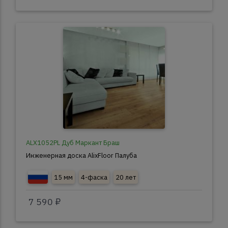
ALX1052PL Дуб Маркант Браш
Инженерная доска AlixFloor Палуба
15 мм
4-фаска
20 лет
7 590 ₽