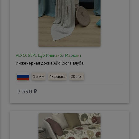
ALX1055PL Дуб Инвизибл Маркант
Инженерная доска AlixFloor Палуба
15 мм
4-фаска
20 лет
7 590 ₽