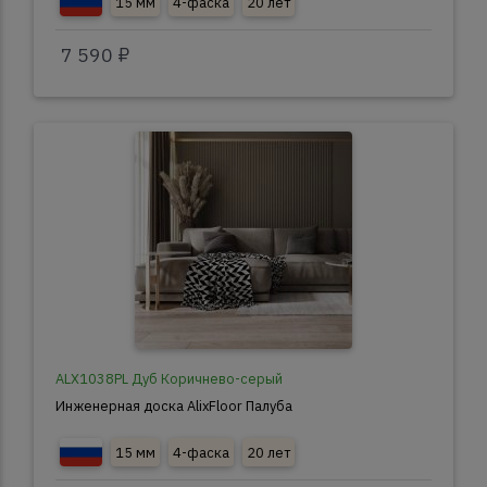
15 мм
4-фаска
20 лет
7 590 ₽
ALX1038PL Дуб Коричнево-серый
Инженерная доска AlixFloor Палуба
15 мм
4-фаска
20 лет