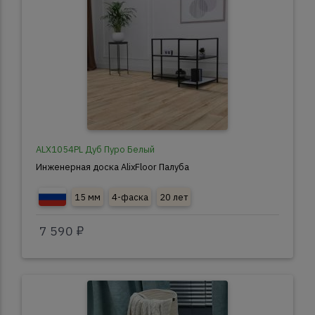
ALX1054PL Дуб Пуро Белый
Инженерная доска AlixFloor Палуба
15 мм
4-фаска
20 лет
7 590 ₽