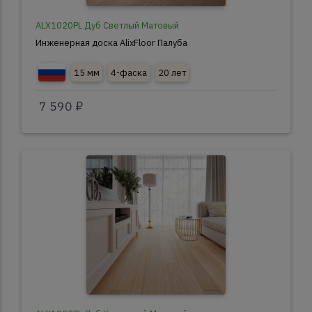
ALX1020PL Дуб Светлый Матовый
Инженерная доска AlixFloor Палуба
15 мм
4-фаска
20 лет
7 590 ₽