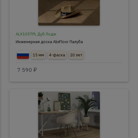
ALX1057PL Дуб Лодж
Инженерная доска AlixFloor Палуба
15 мм
4-фаска
20 лет
7 590 ₽