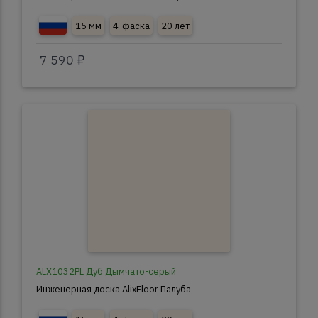
15 мм
4-фаска
20 лет
7 590 ₽
ALX1032PL Дуб Дымчато-серый
Инженерная доска AlixFloor Палуба