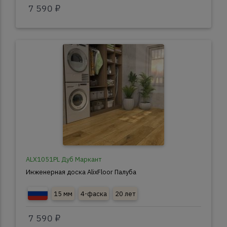
7 590 ₽
ALX1051PL Дуб Маркант
Инженерная доска AlixFloor Палуба
15 мм
4-фаска
20 лет
7 590 ₽