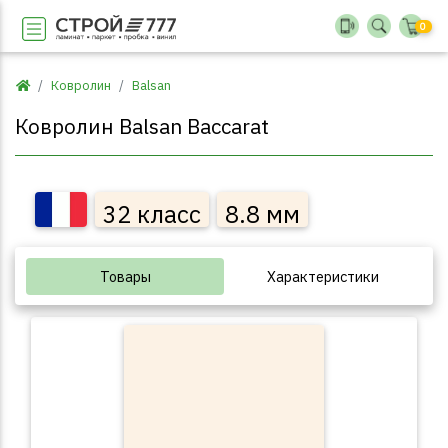
0
Ковролин
Balsan
Ковролин Balsan Baccarat
32 класс
8.8 мм
Товары
Характеристики