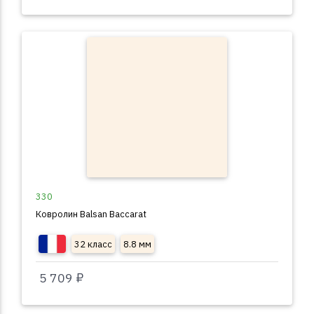
330
Ковролин Balsan Baccarat
32 класс
8.8 мм
5 709 ₽