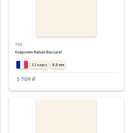
790
Ковролин Balsan Baccarat
32 класс
8.8 мм
5 709 ₽