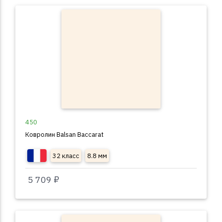
450
Ковролин Balsan Baccarat
32 класс
8.8 мм
5 709 ₽