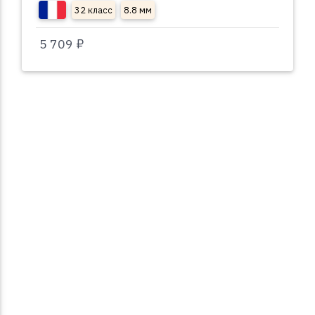
32 класс
8.8 мм
5 709 ₽