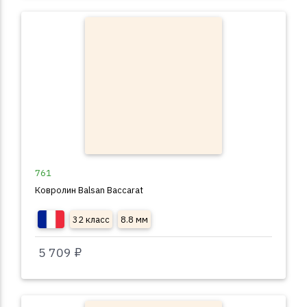
761
Ковролин Balsan Baccarat
32 класс
8.8 мм
5 709 ₽