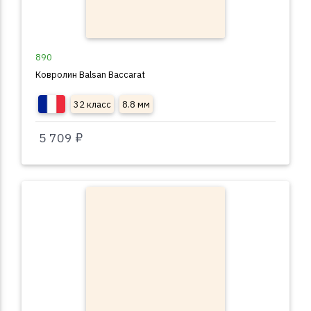
890
Ковролин Balsan Baccarat
32 класс
8.8 мм
5 709 ₽