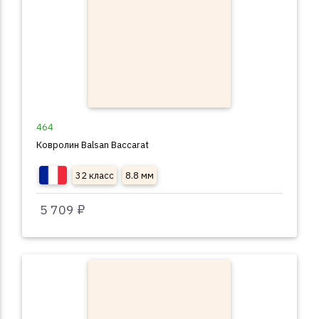
464
Ковролин Balsan Baccarat
32 класс
8.8 мм
5 709 ₽