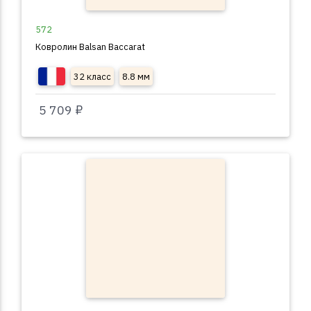
572
Ковролин Balsan Baccarat
32 класс
8.8 мм
5 709 ₽