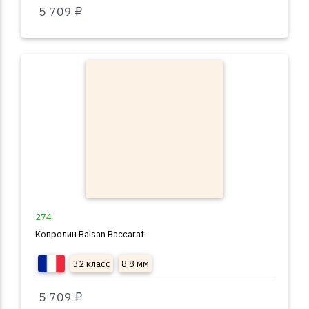
5 709 ₽
274
Ковролин Balsan Baccarat
32 класс
8.8 мм
5 709 ₽