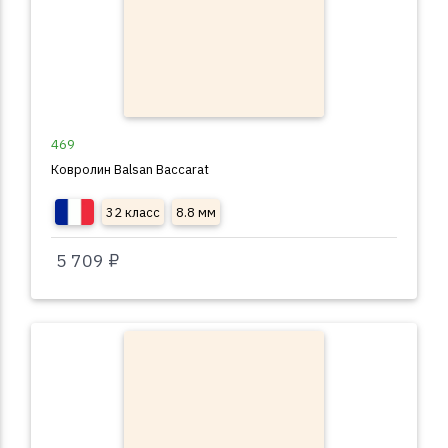
469
Ковролин Balsan Baccarat
32 класс
8.8 мм
5 709 ₽