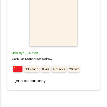
498 Дуб Джибути
Ламинат Kronparket Delrow
33 класс
8 мм
4-фаска
20 лет
цена по запросу