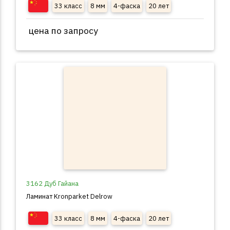
33 класс
8 мм
4-фаска
20 лет
цена по запросу
3162 Дуб Гайана
Ламинат Kronparket Delrow
33 класс
8 мм
4-фаска
20 лет