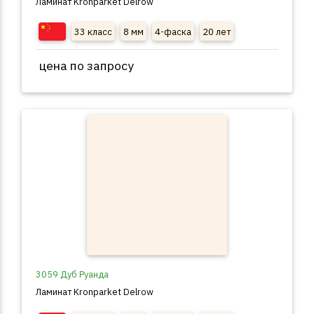
Ламинат Kronparket Delrow
33 класс
8 мм
4-фаска
20 лет
цена по запросу
3059 Дуб Руанда
Ламинат Kronparket Delrow