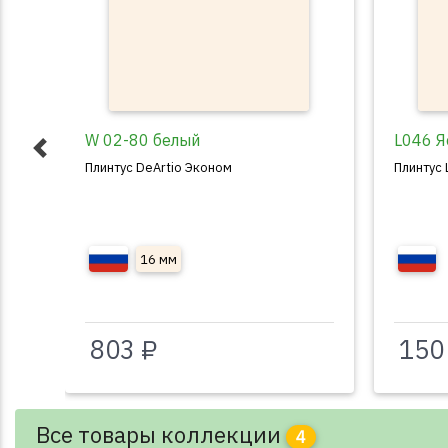
W 02-80 белый
L046 Я
Плинтус DeArtio Эконом
Плинтус 
16 мм
803 ₽
150
Все товары коллекции
4