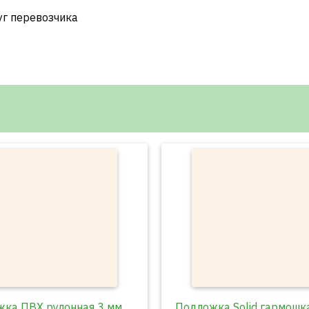
уг перевозчика
ка ПВХ рулонная 3 мм
Подложка Solid гармошк