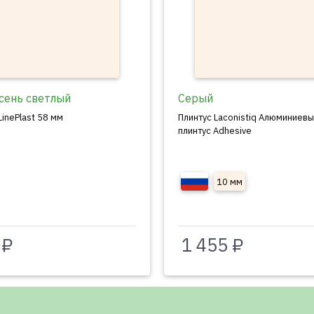
сень светлый
Серый
LinePlast 58 мм
Плинтус Laconistiq Алюминиев
плинтус Adhesive
10 мм
 ₽
1 455 ₽