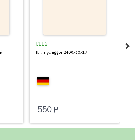
L112
L2
ый
Плинтус Egger 2400x60x17
Пли
550 ₽
5