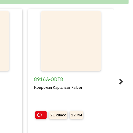
8916A-ODT8
Ковролин Kaplanser Faiber
21 класс
12 мм