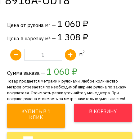
er 8916A-ODT8
1 060 ₽
2
Цена от рулона м
—
1 308 ₽
2
Цена в нарезку м
—
2
м
1 060
₽
Сумма заказа —
Товар продается метрами и рулонами. Любое количество
метров отрезается по необходимой ширине рулона по заказу
покупателя. Стоимость резки уточняйте у менеджера. При
покупке рулона стоимость за метр значительно уменьшается!
КУПИТЬ В 1
В КОРЗИНУ
КЛИК