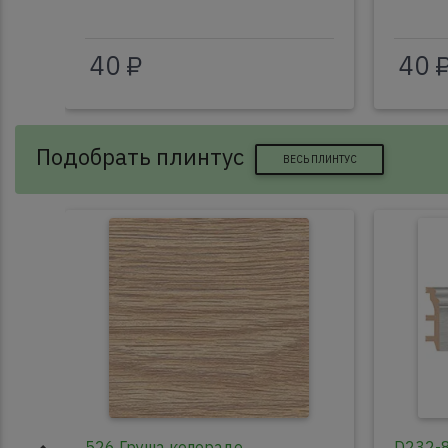
40 ₽
40 
Подобрать плинтус
ВЕСЬ ПЛИНТУС
526 Груша колорадо
D232-