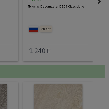
Плинтус Decomaster D153 ClassicLine
Пли
20 лет
1 240 ₽
8