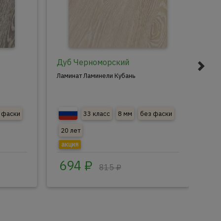
Дуб Черноморский
Ду
Ламинат Ламинели Кубань
Лам
 фаски
33 класс
8 мм
без фаски
20 лет
20
акция
ак
694 ₽
6
815 ₽