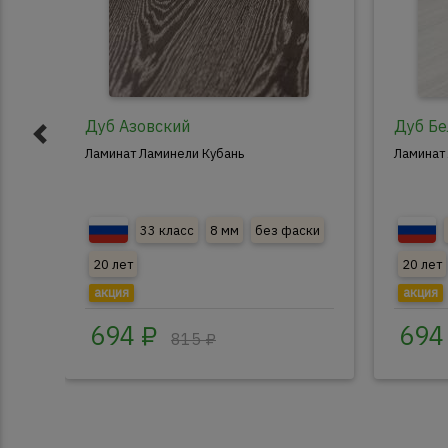
Дуб Азовский
Дуб Б
Ламинат Ламинели Кубань
Ламинат
33 класс
8 мм
без фаски
20 лет
20 лет
акция
акция
694 ₽
694
815 ₽