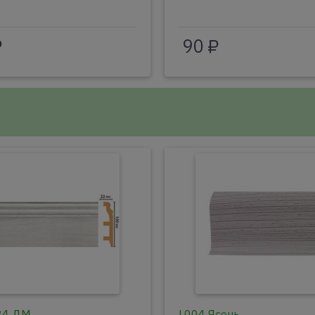
₽
90 ₽
84 ДМ
L004 Ясень