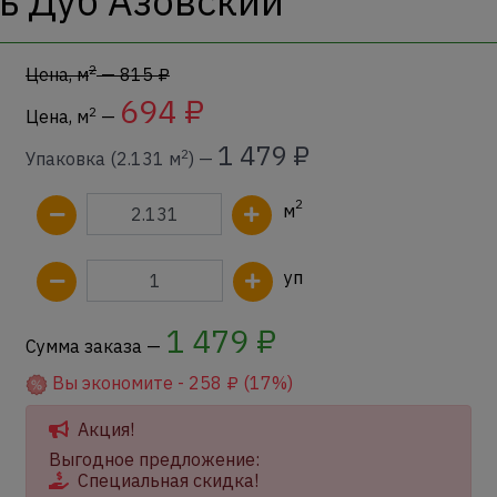
ь Дуб Азовский
2
Цена, м
— 815 ₽
694 ₽
2
Цена, м
—
1 479 ₽
2
Упаковка (2.131 м
) —
2
м
уп
1 479
₽
Сумма заказа —
Вы экономите -
258
₽ (17%)
Акция!
Выгодное предложение:
Специальная скидка!