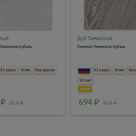
елый
Дуб Таманский
 Ламинели Кубань
Ламинат Ламинели Кубань
33 класс
8 мм
без фаски
33 класс
8 мм
без
20 лет
акция
 ₽
694 ₽
815 ₽
815 ₽