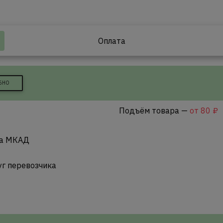
Оплата
БНО
Подъём товара —
от 80 ₽
за МКАД
уг перевозчика