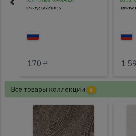
Плинтус Lexida Л55
Плинтус
170 ₽
1 5
Все товары коллекции
6