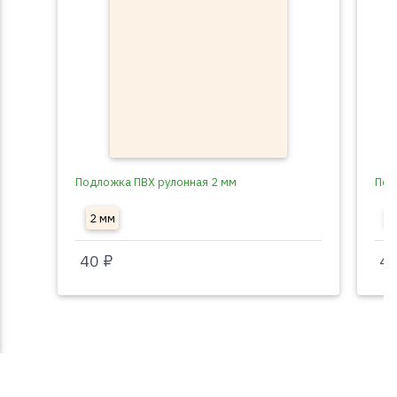
Подложка ПВХ рулонная 2 мм
Под
2 мм
3
40 ₽
40