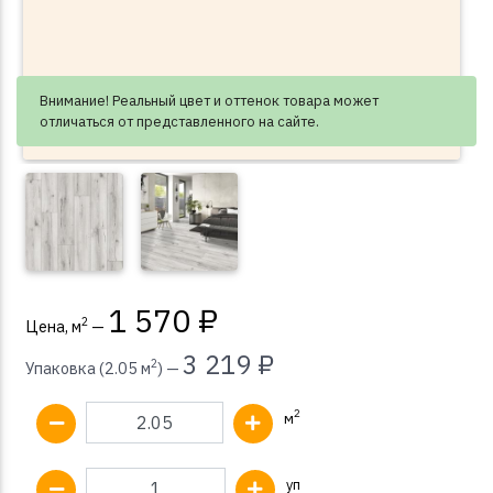
Внимание! Реальный цвет и оттенок товара может
отличаться от представленного на сайте.
1 570 ₽
2
Цена, м
—
3 219 ₽
2
Упаковка (2.05 м
) —
2
м
уп