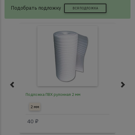
Подобрать подложку
ВСЯ ПОДЛОЖКА
Подложка ПВХ рулонная 2 мм
Под
2 мм
3
40 ₽
40