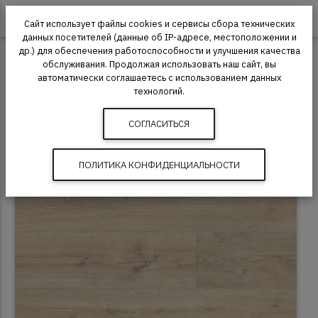
0
Сайт использует файлы cookies и сервисы сбора технических
данных посетителей (данные об IP-адресе, местоположении и
др.) для обеспечения работоспособности и улучшения качества
Пробковый пол
Egger
Egger Pro Comfort Large
обслуживания. Продолжая использовать наш сайт, вы
автоматически соглашаетесь с использованием данных
Пробковый пол Egger Pro Comfort Large
технологий.
EPC026 Дуб Кантон натуральный
СОГЛАСИТЬСЯ
ПОЛИТИКА КОНФИДЕНЦИАЛЬНОСТИ