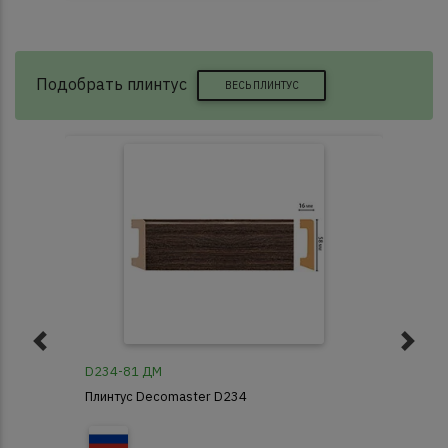
Подобрать плинтус
ВЕСЬ ПЛИНТУС
D234-81 ДМ
Арк
Плинтус Decomaster D234
Пли