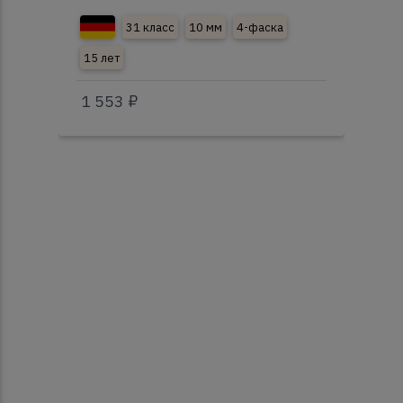
31 класс
10 мм
4-фаска
15 лет
1 553 ₽