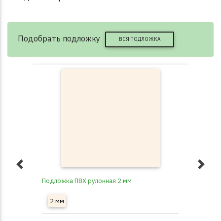
Подобрать подложку
ВСЯ ПОДЛОЖКА
Подложка ПВХ рулонная 2 мм
Под
2 мм
3