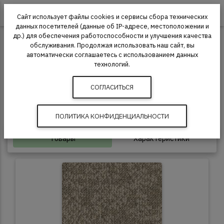
0
Сайт использует файлы cookies и сервисы сбора технических
данных посетителей (данные об IP-адресе, местоположении и
др.) для обеспечения работоспособности и улучшения качества
Ковровая плитка
Desso
обслуживания. Продолжая использовать наш сайт, вы
автоматически соглашаетесь с использованием данных
Ковровая плитка Desso Arable
технологий.
СОГЛАСИТЬСЯ
33 класс
7.5 мм
10 лет
ПОЛИТИКА КОНФИДЕНЦИАЛЬНОСТИ
Товары
Характеристики