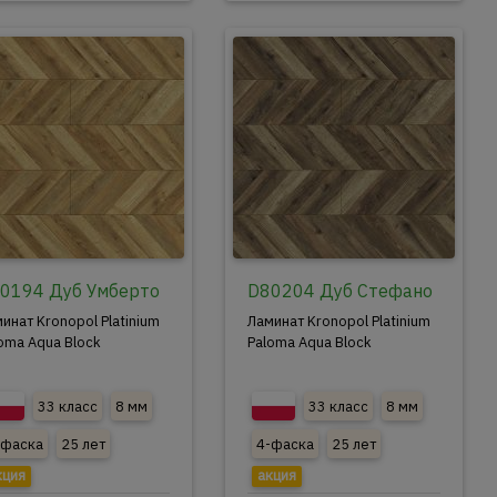
0194 Дуб Умберто
D80204 Дуб Стефано
инат Kronopol Platinium
Ламинат Kronopol Platinium
oma Aqua Block
Paloma Aqua Block
33 класс
8 мм
33 класс
8 мм
-фаска
25 лет
4-фаска
25 лет
кция
акция