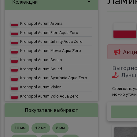
Ламин
Коллекции
Kronopol Aurum Aroma
Kronopol Aurum Fiori Aqua Zero
Kronopol Aurum Infinity Aqua Zero
Акци
Kronopol Aurum Movie Aqua Zero
Kronopol Aurum Senso
Выгодно
Kronopol Aurum Sound
Лучш
Kronopol Aurum Symfonia Aqua Zero
Kronopol Aurum Vision
Стоимость ук
можно уточн
Kronopol Aurum Volo Aqua Zero
Kronopol Dresden
Покупатели выбирают
Kronopol Exclusive
Kronopol Ferrum Sigma
10 мм
12 мм
8 мм
Kronopol Gusto