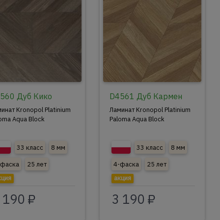
560 Дуб Кико
D4561 Дуб Кармен
инат Kronopol Platinium
Ламинат Kronopol Platinium
oma Aqua Block
Paloma Aqua Block
33 класс
8 мм
33 класс
8 мм
-фаска
25 лет
4-фаска
25 лет
кция
акция
 190 ₽
3 190 ₽