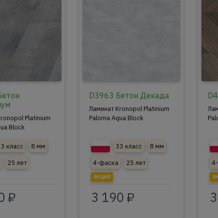
Бетон
D3963 Бетон Декада
D4
иум
Ламинат Kronopol Platinium
Лам
ronopol Platinium
Paloma Aqua Block
Pal
ua Block
33 класс
8 мм
33 класс
8 мм
25 лет
4-фаска
25 лет
4
акция
а
0 ₽
3 190 ₽
3