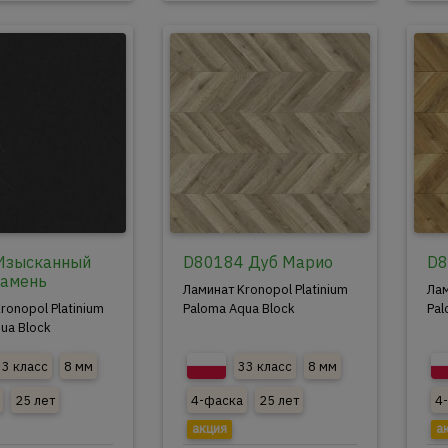
Изысканный
D80184 Дуб Марио
D8
камень
Ламинат Kronopol Platinium
Лам
ronopol Platinium
Paloma Aqua Block
Pal
ua Block
33 класс
8 мм
33 класс
8 мм
25 лет
4-фаска
25 лет
4
акция
а