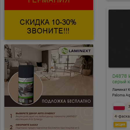
Kronopol Platinium Zodiak
Kronopol Venus
D4878 
серый 
Ламинат K
Paloma Aq
4-фаска
акция