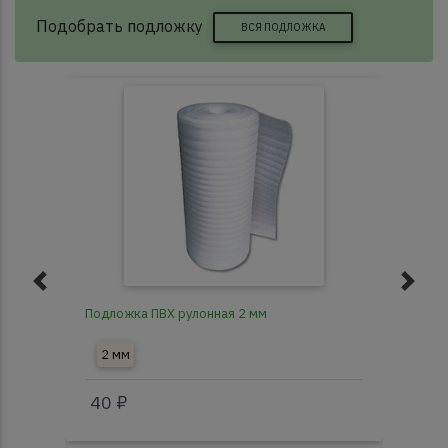
Подобрать подложку
ВСЯ ПОДЛОЖКА
Подложка ПВХ рулонная 2 мм
Под
2 мм
3
40 ₽
40