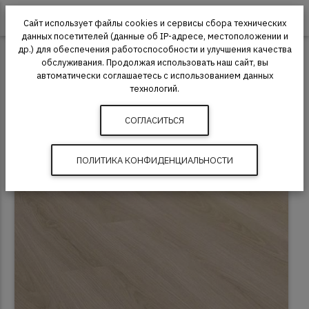
0
Сайт использует файлы cookies и сервисы сбора технических
данных посетителей (данные об IP-адресе, местоположении и
др.) для обеспечения работоспособности и улучшения качества
Ламинат
Camsan
Camsan Platinum Plus
обслуживания. Продолжая использовать наш сайт, вы
автоматически соглашаетесь с использованием данных
Ламинат Camsan Platinum Plus 1500 Дуб
технологий.
Милас
СОГЛАСИТЬСЯ
ПОЛИТИКА КОНФИДЕНЦИАЛЬНОСТИ