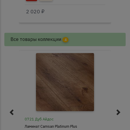
2 020 ₽
87
Все товары коллекции
4
0721 Дуб Айдос
072
Ламинат Camsan Platinum Plus
Лам