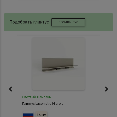
Подобрать плинтус
ВЕСЬ ПЛИНТУС
Светлый-шампань
D00
Плинтус Laconistiq Micro L
Пли
16 мм